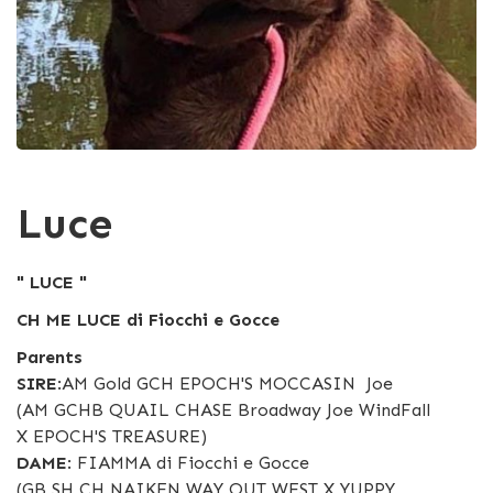
Luce
" LUCE "
CH ME LUCE di Fiocchi e Gocce
Parents
SIRE
:AM Gold GCH EPOCH'S MOCCASIN Joe
(AM GCHB QUAIL CHASE Broadway Joe WindFall
X EPOCH'S TREASURE)
DAME
: FIAMMA di Fiocchi e Gocce
(GB SH CH NAIKEN WAY OUT WEST X YUPPY